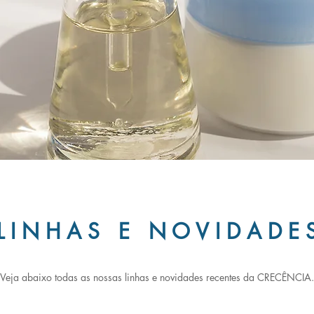
L I N H A S E N O V I D A D E 
Veja abaixo todas as nossas linhas e novidades recentes da CRECÊNCIA.